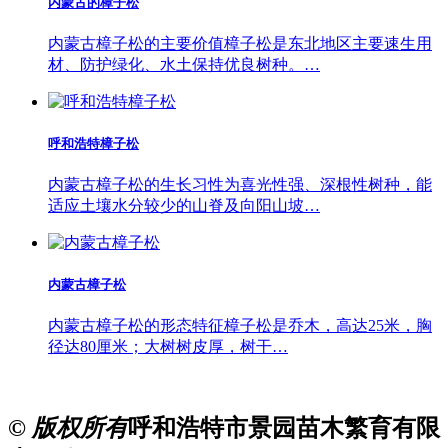
内蒙古的樟子松
内蒙古樟子松的主要价值樟子松是东北地区主要速生用
材、防护绿化、水土保持优良树种。…
呼和浩特樟子松
内蒙古樟子松的生长习性为喜光性强、深根性树种，能
适应土壤水分较少的山脊及向阳山坡…
内蒙古樟子松
内蒙古樟子松的形态特征樟子松是乔木，高达25米，胸
径达80厘米；大树树皮厚，树干…
© 版权所有
呼和浩特市景园苗木繁育有限