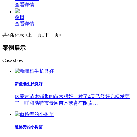
查看详情 +
桑树
查看详情 +
共4条记录
<上一页
1
下一页>
案例展示
Case show
新疆杨生长良好
内蒙古苗木销售的苗木很好、种了4天己经好几棵发芽
了。呼和浩特市景园苗木繁育有限责…
道路旁的小树苗