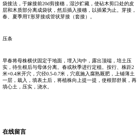
袋接法，于嫁接前20d剪接穗，湿沙贮藏，使砧木剪口处的皮
层和木质部分离成袋状，然后插入接穗，以插紧为止。芽接，
春、夏季用T形芽接或管状芽接（套接）。
压条
早春将母株横伏固定于地面，埋入沟中，露出顶端，培土压
实，待生根后与母体分离。春或秋季进行定植。按行、株距2
米×0.4米开穴，穴径0.5-0.7米，穴底施入腐熟厩肥，上铺薄土
一层，栽入，填表土后，将植株向上提一提，使根部舒展，再
填心土，压实，浇水。
在线留言