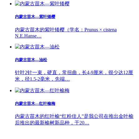
内蒙古苗木—紫叶矮樱
内蒙古苗木的紫叶矮樱（学名：Prunus × cistena
N.E.Hanse…
内蒙古苗木—油松
针叶2针一束，硬直，常扭曲，长4-9厘米，很少达12厘
米，径1.5-2毫米，先端…
内蒙古苗木—红叶榆梅
内蒙古苗木的红叶榆“红粉佳人”是我公司在推出金叶榆
后推出的最新榆树新品种，于20…